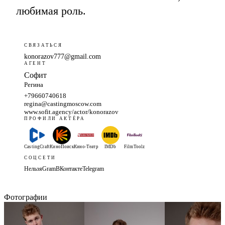
любимая роль.
СВЯЗАТЬСЯ
konorazov777@gmail.com
АГЕНТ
Софит
Регина
+79660740618
regina@castingmoscow.com
www.sofit.agency/actor/konorazov
ПРОФИЛИ АКТЁРА
CastingCraft
КиноПоиск
Кино-Театр
IMDb
FilmToolz
СОЦСЕТИ
НельзяGram
ВКонтакте
Telegram
Фотографии